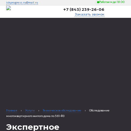
Работаем до 18:00
iskprogress.ru@mail.ru
+7 (843) 239-26-06
Заказать звонок
Главная
›
Услуги
›
Техническое обследование
›
Обследование
многоквартирного жилого дома по 561-ФЗ
Экспертное