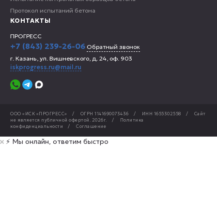
Протокол испытаний бетона
КОНТАКТЫ
ПРОГРЕСС
+7 (843) 239-26-06
Обратный звонок
г. Казань, ул. Вишневского, д. 24, оф. 903
iskprogress.ru@mail.ru
ООО «ИСК «ПРОГРЕСС»
/
ОГРН 1141690073436
/
ИНН 1655302558
/
Сайт
не является публичной офертой.
2026г.
/
Политика
конфиденциальности
/
Соглашение
⚡️ Мы онлайн, ответим быстро