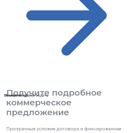
Получите подробное
Ваше имя
Номер телефона
Ваш email
Опишите кратко задачу
коммерческое
предложение
Прозрачные условия договора и фиксированная